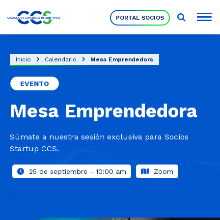
PORTAL SOCIOS
Socios
Inicio
Calendario
Mesa Emprendedora
EVENTO
Nuestra Institución
Mesa Emprendedora
Pilares Estratégicos
Súmate a nuestra sesión exclusiva para Socios
Startup CCS.
Comités de Trabajo
25 de septiembre - 10:00 am
Zoom
Eventos