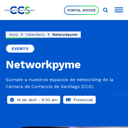
PORTAL SOCIOS
Socios
Inicio
Calendario
Networkpyme
EVENTO
Nuestra Institución
Networkpyme
Pilares Estratégicos
Súmate a nuestros espacios de networking de la
Cámara de Comercio de Santiago (CCS).
Comités de Trabajo
14 de abril - 9:30 am
Presencial
Eventos