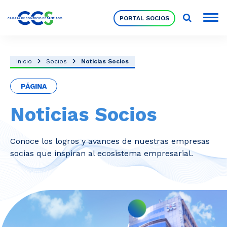
PORTAL SOCIOS
Socios
Inicio
Socios
Noticias Socios
PÁGINA
Nuestra Institución
Noticias Socios
Pilares Estratégicos
Conoce los logros y avances de nuestras empresas
socias que inspiran al ecosistema empresarial.
Comités de Trabajo
Eventos