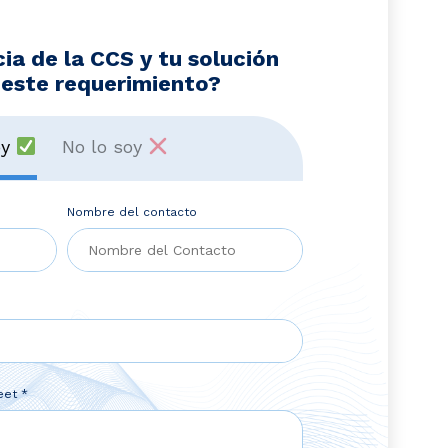
ia de la CCS y tu solución
este requerimiento?
oy
No lo soy
Nombre del contacto
eet *