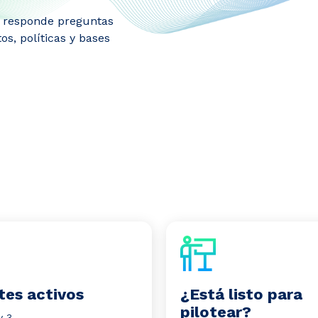
s: responde preguntas
s, políticas y bases
tes activos
¿Está listo para
pilotear?
y 3