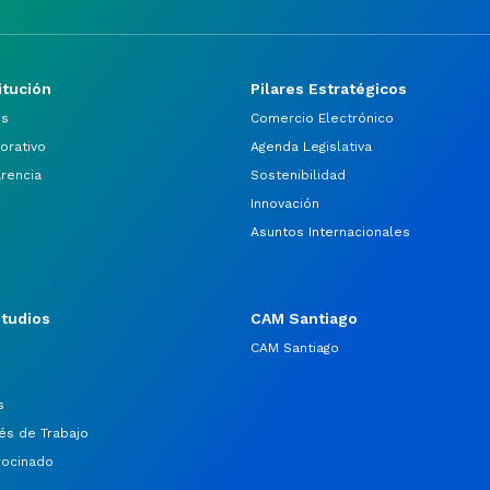
itución
Pilares Estratégicos
os
Comercio Electrónico
orativo
Agenda Legislativa
arencia
Sostenibilidad
Innovación
Asuntos Internacionales
studios
CAM Santiago
CAM Santiago
s
és de Trabajo
rocinado