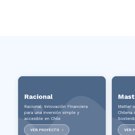
Racional
Maste
Racional: Innovación Financiera
Matter o
para una inversión simple y
Chilena
accesible en Chile
Sostenib
VER PROYECTO
VER 