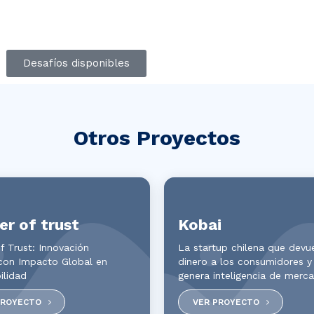
Desafíos disponibles
Otros Proyectos
r of trust
Kobai
f Trust: Innovación
La startup chilena que devu
 con Impacto Global en
dinero a los consumidores y
ilidad
genera inteligencia de merc
PROYECTO
VER PROYECTO