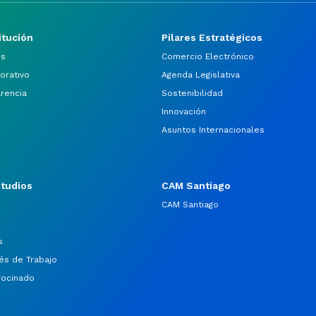
itución
Pilares Estratégicos
os
Comercio Electrónico
orativo
Agenda Legislativa
arencia
Sostenibilidad
Innovación
Asuntos Internacionales
studios
CAM Santiago
CAM Santiago
s
és de Trabajo
rocinado