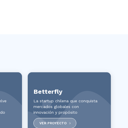
Betterfly
elve
La startup chilena que conquista
mercados globales con
ado
innovación y propósito
VER PROYECTO