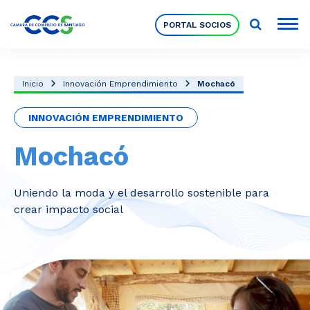
PORTAL SOCIOS
Socios
Inicio
Innovación Emprendimiento
Mochacó
INNOVACIÓN EMPRENDIMIENTO
Nuestra Institución
Mochacó
Pilares Estratégicos
Uniendo la moda y el desarrollo sostenible para
crear impacto social
Comités de Trabajo
Eventos