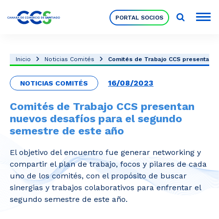
PORTAL SOCIOS
Socios
Inicio
Noticias Comités
Comités de Trabajo CCS presentan nu
16/08/2023
NOTICIAS COMITÉS
Nuestra Institución
Comités de Trabajo CCS presentan
nuevos desafíos para el segundo
Pilares Estratégicos
semestre de este año
El objetivo del encuentro fue generar networking y
Comités de Trabajo
compartir el plan de trabajo, focos y pilares de cada
uno de los comités, con el propósito de buscar
sinergias y trabajos colaborativos para enfrentar el
Eventos
segundo semestre de este año.