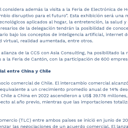
 considera además la visita a la Feria de Electrónica de 
mbio disruptivo para el futuro”. Esta exhibición será una
ecnológicos aplicados al hogar, la entretención, la salud y
esarios de la delegación tendrán la posibilidad de conoce
rio bajo los conceptos de inteligencia artificial, internet d
d virtual, realidad aumentada, entre otros.
alianza de la CCS con Asia Consulting, ha posibilitado la r
 a la Feria de Cantón, con la participación de 600 empres
al entre China y Chile
 socio comercial de Chile. El intercambio comercial alcanz
 equivalente a un crecimiento promedio anual de 14% desd
 Chile a China en 2022 ascendieron a US$ 39.176 millones,
cto al año previo, mientras que las importaciones totali
Comercio (TLC) entre ambos países se inició en junio de 2
nzar las negociaciones de un acuerdo comercial. El lanz