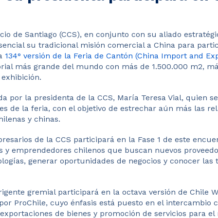
o de Santiago (CCS), en conjunto con su aliado estratégic
encial su tradicional misión comercial a China para parti
la
134° versión de la Feria de Cantón (China Import and Exp
orial más grande del mundo con más de 1.500.000 m2, má
exhibición.
da por la presidenta de la CCS, María Teresa Vial, quien se
es de la feria, con el objetivo de estrechar aún más las r
ilenas y chinas.
esarios de la CCS participará en la Fase 1 de este encuen
os y emprendedores chilenos que buscan nuevos proveed
ologías, generar oportunidades de negocios y conocer las 
rigente gremial participará en la octava versión de Chile 
por ProChile, cuyo énfasis está puesto en el intercambio c
s exportaciones de bienes y promoción de servicios para e