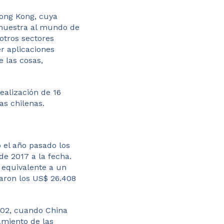
Hong Kong, cuya
 muestra al mundo de
 otros sectores
r aplicaciones
e las cosas,
ealización de 16
as chilenas.
ó el año pasado los
e 2017 a la fecha.
 equivalente a un
zaron los US$ 26.408
002, cuando China
amiento de las