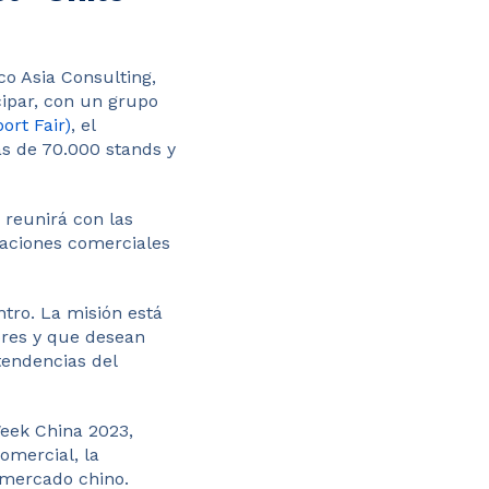
o Asia Consulting,
cipar, con un grupo
ort Fair)
, el
s de 70.000 stands y
 reunirá con las
elaciones comerciales
tro. La misión está
ores y que desean
tendencias del
Week China 2023,
omercial, la
l mercado chino.