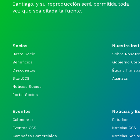
Santiago, y su reproducción será permitida toda
vez que sea citada la fuente.
Socios
Nuestra Inst
Hazte Socio
Sobre Nosotr
Beneficios
Gobierno Corp
Descuentos
Ética y Transp
StartCCS
Alianzas
Noticias Socios
Portal Socios
Eventos
Noticias y E
Calendario
Estudios
Eventos CCS
Noticias CCS
Campañas Comerciales
Noticias Socio