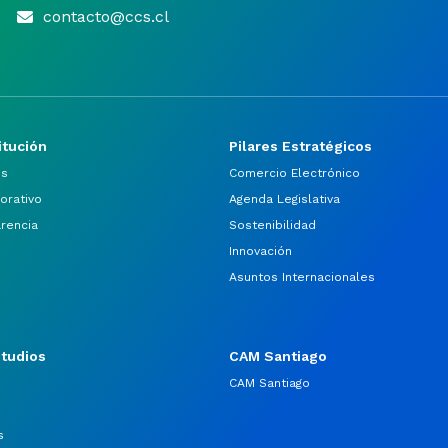
contacto@ccs.cl
itución
Pilares Estratégicos
os
Comercio Electrónico
orativo
Agenda Legislativa
arencia
Sostenibilidad
Innovación
Asuntos Internacionales
studios
CAM Santiago
CAM Santiago
s