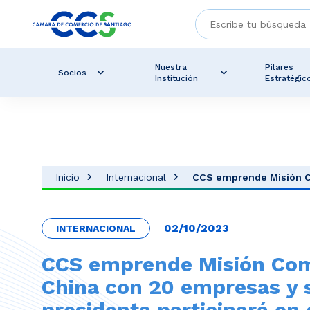
Nuestra
Pilares
Socios
Institución
Estratégic
Inicio
Internacional
CCS emprende Misión Co
02/10/2023
INTERNACIONAL
CCS emprende Misión Com
China con 20 empresas y 
presidenta participará en 