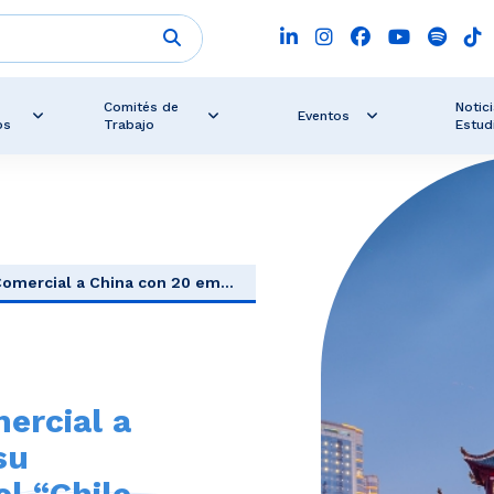
Comités de
Notici
Eventos
os
Trabajo
Estud
mercial a China con 20 em...
ercial a
su
el “Chile