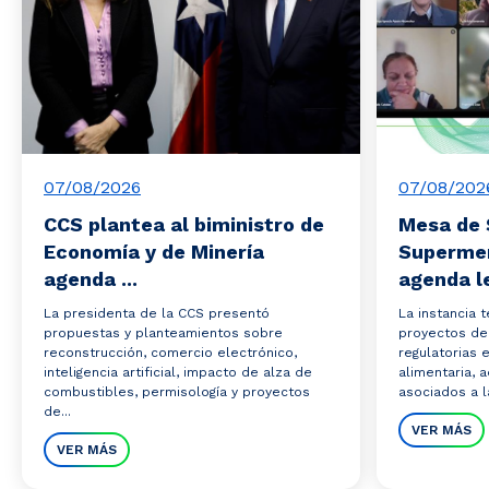
07/08/2026
07/08/202
CCS plantea al biministro de
Mesa de 
Economía y de Minería
Superme
agenda ...
agenda le
La presidenta de la CCS presentó
La instancia 
propuestas y planteamientos sobre
proyectos de 
reconstrucción, comercio electrónico,
regulatorias 
inteligencia artificial, impacto de alza de
alimentaria,
combustibles, permisología y proyectos
asociados a la
de...
VER MÁS
VER MÁS