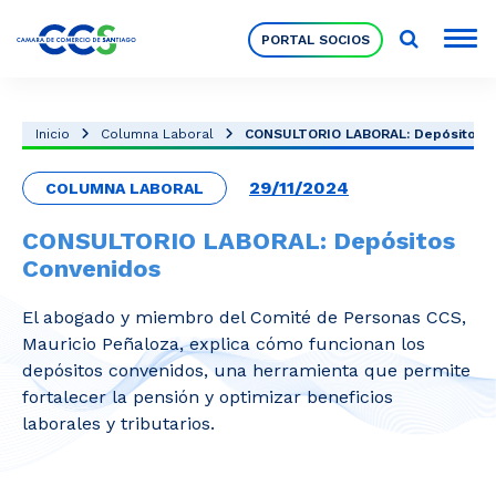
PORTAL SOCIOS
Socios
Inicio
Columna Laboral
CONSULTORIO LABORAL: Depósitos 
29/11/2024
COLUMNA LABORAL
Nuestra Institución
CONSULTORIO LABORAL: Depósitos
Convenidos
Pilares Estratégicos
El abogado y miembro del Comité de Personas CCS,
Mauricio Peñaloza, explica cómo funcionan los
Comités de Trabajo
depósitos convenidos, una herramienta que permite
fortalecer la pensión y optimizar beneficios
laborales y tributarios.
Eventos