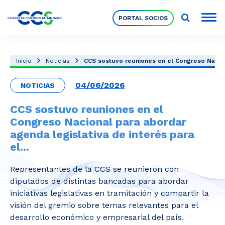
PORTAL SOCIOS
Socios
Inicio
Noticias
CCS sostuvo reuniones en el Congreso Naciona
04/06/2026
NOTICIAS
Nuestra Institución
CCS sostuvo reuniones en el
Congreso Nacional para abordar
Pilares Estratégicos
agenda legislativa de interés para
el...
Comités de Trabajo
Representantes de la CCS se reunieron con
diputados de distintas bancadas para abordar
Eventos
iniciativas legislativas en tramitación y compartir la
visión del gremio sobre temas relevantes para el
desarrollo económico y empresarial del país.