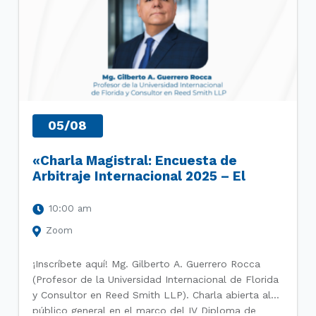
05/08
«Charla Magistral: Encuesta de
Arbitraje Internacional 2025 – El
camino a seguir: Realidades y
Oportunidades en el Arbitraje»
10:00 am
Zoom
¡Inscríbete aquí! Mg. Gilberto A. Guerrero Rocca
(Profesor de la Universidad Internacional de Florida
y Consultor en Reed Smith LLP). Charla abierta al
público general en el marco del IV Diploma de