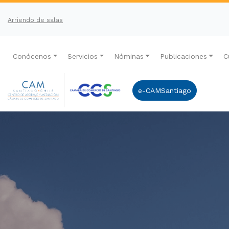
Arriendo de salas
Conócenos
Servicios
Nóminas
Publicaciones
C
e-CAMSantiago