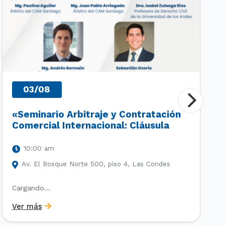
03/08
«Seminario Arbitraje y Contratación
Comercial Internacional: Cláusula
Arbitral, Derecho Deportivo y
Principios UNIDROIT»
10:00 am
Av. El Bosque Norte 500, piso 4, Las Condes
Cargando…
Ver más