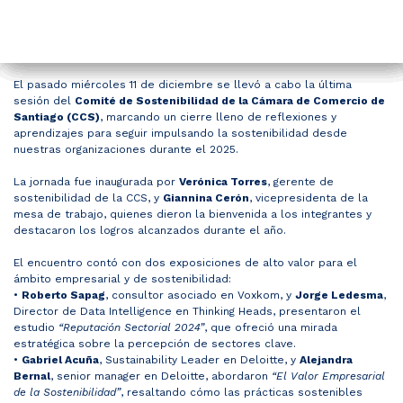
Última sesión del
Nicole Pinaud destaca
Innovación y
Presidente del Senado
Comité de Apoyo
Ministra del Trabajo y ​
Comité de
Ministro van Klaveren
Ministro de Hacienda
Comité de Marketing
PORTAL SOCIOS
Comité de
20 años de evolución
colaboración: Jornada
se reúne con la CCS
Legislativo CCS analiza
empresas socias de la
Ciberseguridad y
dio a conocer en la CCS
presenta a empresarios
CCS: Presentación de
Sostenibilidad 2024: Un
de franquicias en Chile
de Presidentes de
Cuenta Pública 2024
CCS​ evaluaron avance
Compliance presentan
el escenario económico
de la CCS las “Doce
Marco Hernández sobre
El pasado miércoles 11 de diciembre se llevó a cabo la última
Socios
sesión del
Comité de Sostenibilidad de la Cámara de Comercio de
Santiago (CCS)
, marcando un cierre lleno de reflexiones y
año de aprendizajes y
en el Comité de
Comités de Trabajo CCS
en la ​​​aplicación de Ley
la Ley Marco
internacional
medidas para impulsar
el Proyecto de Cambio
aprendizajes para seguir impulsando la sostenibilidad desde
nuestras organizaciones durante el 2025.
Nuestra Institución
compromiso con el
Franquicias CCS
de 40 horas
Ciberseguridad
la formalización de
de Imagen de Panadería
La jornada fue inaugurada por
Verónica Torres
, gerente de
futuro
nuestra economía”
San Camilo 2023
sostenibilidad de la CCS, y
Giannina Cerón
, vicepresidenta de la
mesa de trabajo, quienes dieron la bienvenida a los integrantes y
Pilares Estratégicos
destacaron los logros alcanzados durante el año.
El encuentro contó con dos exposiciones de alto valor para el
ámbito empresarial y de sostenibilidad:
Comités de Trabajo
•
Roberto Sapag
, consultor asociado en Voxkom, y
Jorge Ledesma
,
Director de Data Intelligence en Thinking Heads, presentaron el
estudio
“Reputación Sectorial 2024”
, que ofreció una mirada
Eventos
estratégica sobre la percepción de sectores clave.
•
Gabriel Acuña
, Sustainability Leader en Deloitte, y
Alejandra
Bernal
, senior manager en Deloitte, abordaron
“El Valor Empresarial
de la Sostenibilidad”
, resaltando cómo las prácticas sostenibles