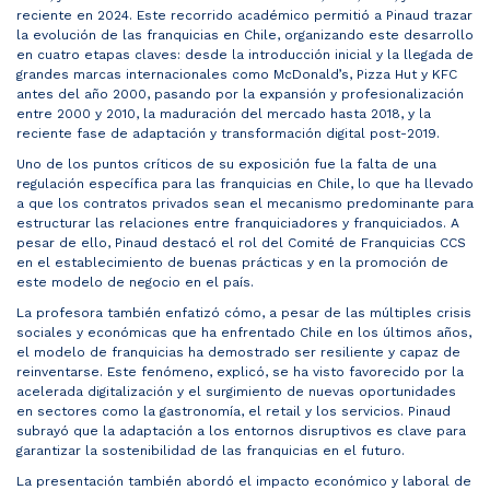
reciente en 2024. Este recorrido académico permitió a Pinaud trazar
la evolución de las franquicias en Chile, organizando este desarrollo
en cuatro etapas claves: desde la introducción inicial y la llegada de
grandes marcas internacionales como McDonald’s, Pizza Hut y KFC
antes del año 2000, pasando por la expansión y profesionalización
entre 2000 y 2010, la maduración del mercado hasta 2018, y la
reciente fase de adaptación y transformación digital post-2019.
Uno de los puntos críticos de su exposición fue la falta de una
regulación específica para las franquicias en Chile, lo que ha llevado
a que los contratos privados sean el mecanismo predominante para
estructurar las relaciones entre franquiciadores y franquiciados. A
pesar de ello, Pinaud destacó el rol del Comité de Franquicias CCS
en el establecimiento de buenas prácticas y en la promoción de
este modelo de negocio en el país.
La profesora también enfatizó cómo, a pesar de las múltiples crisis
sociales y económicas que ha enfrentado Chile en los últimos años,
el modelo de franquicias ha demostrado ser resiliente y capaz de
reinventarse. Este fenómeno, explicó, se ha visto favorecido por la
acelerada digitalización y el surgimiento de nuevas oportunidades
en sectores como la gastronomía, el retail y los servicios. Pinaud
subrayó que la adaptación a los entornos disruptivos es clave para
garantizar la sostenibilidad de las franquicias en el futuro.
La presentación también abordó el impacto económico y laboral de